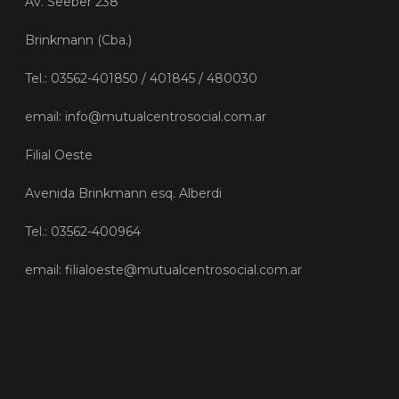
Av. Seeber 238
Brinkmann (Cba.)
Tel.: 03562-401850 / 401845 / 480030
email: info@mutualcentrosocial.com.ar
Filial Oeste
Avenida Brinkmann esq. Alberdi
Tel.: 03562-400964
email: filialoeste@mutualcentrosocial.com.ar